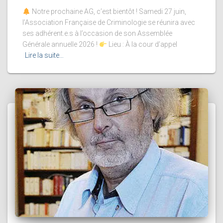
Notre prochaine AG, c’est bientôt ! Samedi 27 juin,
l’Association Française de Criminologie se réunira avec
ses adhérent.e.s à l’occasion de son Assemblée
Générale annuelle 2026 !
Lieu : À la cour d’appel
Lire la suite…