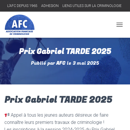
L’AFC DEPUIS 1965
ADHESION
LIENS UTILES SUR LA CRIMINOLOGIE
Connexion
D
É
P
L
Prix Gabriel TARDE 2025
I
E
Publié par
AFC
le
3 mai 2025
R
L
A
N
A
V
I
Prix Gabriel TARDE 2025
G
A
T
Appel à tous les jeunes auteurs désireux de faire
I
connaître leurs premiers travaux de criminologie !
O
N
Les inscriptions à la session 2024-2025 du Prix Gabriel