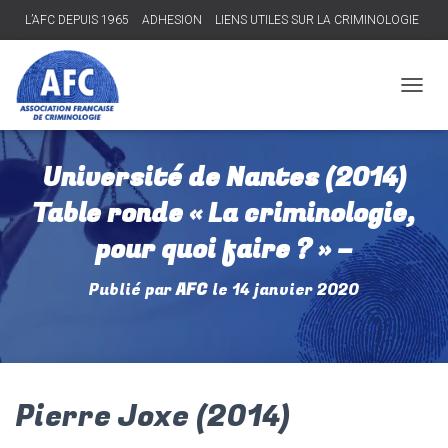
L’AFC DEPUIS 1965
ADHESION
LIENS UTILES SUR LA CRIMINOLOGIE
Connexion
D
É
P
L
Université de Nantes (2014)
I
E
Table ronde « La criminologie,
R
L
pour quoi faire ? » –
A
N
Publié par
AFC
le
14 janvier 2020
A
V
I
G
A
T
Pierre Joxe (2014)
I
O
N