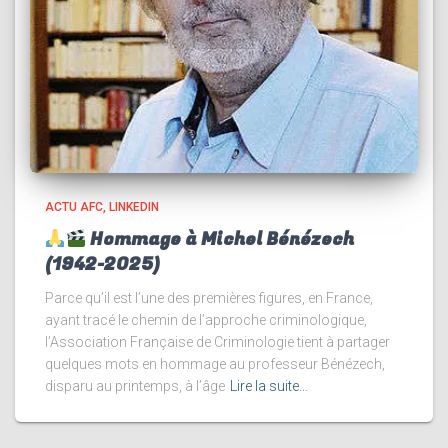
ACTU AFC
LINKEDIN
Hommage à Michel Bénézech
(1942-2025)
Parce qu’il est l’une des premières figures, en France,
ayant tracé le chemin de l’approche criminologique,
l’Association Française de Criminologie tient à partager
quelques mots en hommage au professeur Bénézech,
disparu au printemps, à l’âge
Lire la suite…