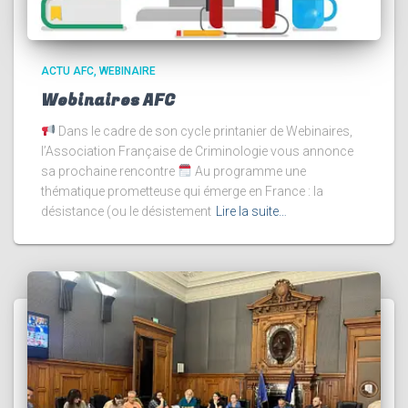
ACTU AFC
WEBINAIRE
Webinaires AFC
Dans le cadre de son cycle printanier de Webinaires,
l’Association Française de Criminologie vous annonce
sa prochaine rencontre
Au programme une
thématique prometteuse qui émerge en France : la
désistance (ou le désistement
Lire la suite…