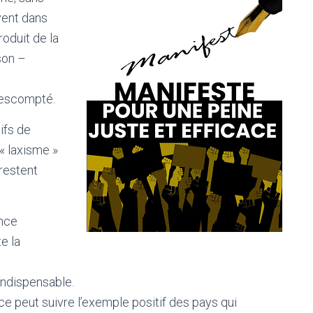
ent dans
oduit de la
son –
f escompté.
ifs de
 « laxisme »
 restent
ence
te la
indispensable.
nce peut suivre l’exemple positif des pays qui