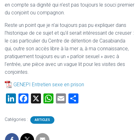
en compte sa dignité qui n’est pas toujours le souci premier
du conjoint ou compagnon.
Reste un point que je n’ai toujours pas pu expliquer dans
l’historique de ce sujet et qu’il serait intéressant de creuser :
le cas particulier du Centre de détention de Casabianda
qui, outre son accès libre à la mer a, à ma connaissance,
pratiquement toujours eu un « parloir sexuel » avec à
l’entrée, une pièce avec un vague lit pour les visites des
conjointes.
GENEPI Entretien sexe en prison
Li
F
X
W
E
P
nk
a
h
m
ar
e
ce
at
ai
ta
Catégories :
ARTICLES
dI
b
s
l
g
n
o
A
er