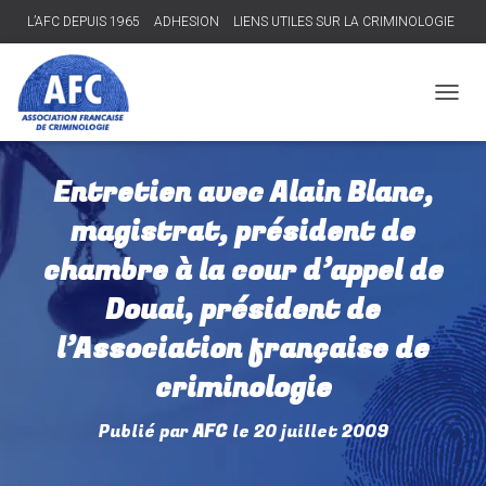
L’AFC DEPUIS 1965
ADHESION
LIENS UTILES SUR LA CRIMINOLOGIE
Connexion
D
É
P
L
Entretien avec Alain Blanc,
I
E
magistrat, président de
R
L
chambre à la cour d’appel de
A
N
Douai, président de
A
V
l’Association française de
I
criminologie
G
A
T
Publié par
AFC
le
20 juillet 2009
I
O
N