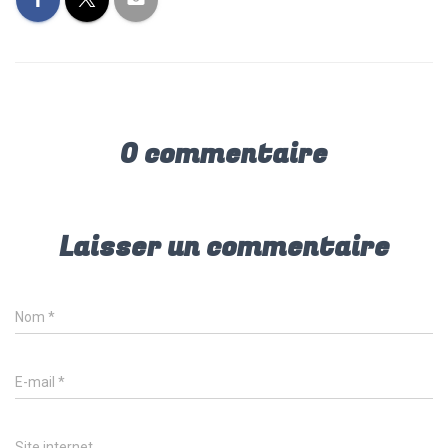
ok
p
p
0 commentaire
Laisser un commentaire
Nom
*
E-mail
*
Site internet