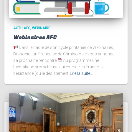
ACTU AFC
WEBINAIRE
Webinaires AFC
Dans le cadre de son cycle printanier de Webinaires,
l’Association Française de Criminologie vous annonce
sa prochaine rencontre
Au programme une
thématique prometteuse qui émerge en France : la
désistance (ou le désistement
Lire la suite…