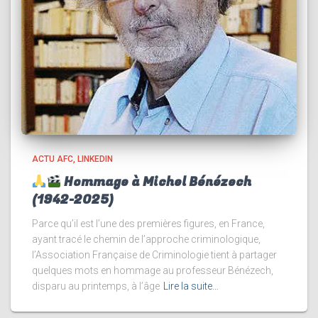
ACTU AFC
LINKEDIN
Hommage à Michel Bénézech
(1942-2025)
Parce qu’il est l’une des premières figures, en France,
ayant tracé le chemin de l’approche criminologique,
l’Association Française de Criminologie tient à partager
quelques mots en hommage au professeur Bénézech,
disparu au printemps, à l’âge
Lire la suite…