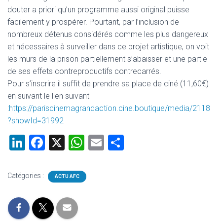
douter a priori qu’un programme aussi original puisse
facilement y prospérer. Pourtant, par l’inclusion de
nombreux détenus considérés comme les plus dangereux
et nécessaires à surveiller dans ce projet artistique, on voit
les murs de la prison partiellement s’abaisser et une partie
de ses effets contreproductifs contrecarrés.
Pour s’inscrire il suffit de prendre sa place de ciné (11,60€)
en suivant le lien suivant
:
https://pariscinemagrandaction.cine.boutique/media/2118
?showId=31992
Li
F
X
W
E
P
nk
a
h
m
ar
e
ce
at
ai
ta
Catégories :
ACTU AFC
dI
b
s
l
g
n
o
A
er