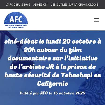
L’AFC DEPUIS 1965
ADHESION
LIENS UTILES SUR LA CRIMINOLOGIE
Connexion
D
É
P
L
ciné-débat le lundi 20 octobre à
I
E
20h autour du film
R
L
documentaire sur l’initiative
A
N
de l’artiste JR à la prison de
A
V
haute sécurité de Tehachapi en
I
Californie
G
A
T
Publié par
AFC
le
15 octobre 2025
I
O
N