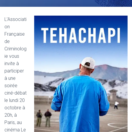
L’Associati
on
Française
de
Criminolog
ie vous
invite à
participer
à une
soirée
ciné-débat
le lundi 20
octobre à
20h, à
Paris, au
cinéma Le