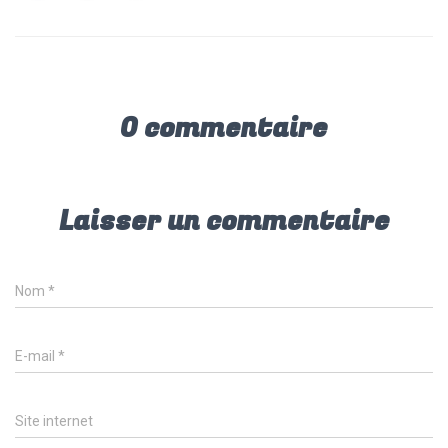
ok
p
p
0 commentaire
Laisser un commentaire
Nom
*
E-mail
*
Site internet