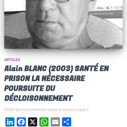
ARTICLES
Alain BLANC (2003) SANTÉ EN
PRISON LA NÉCESSAIRE
POURSUITE DU
DÉCLOISONNEMENT
ADSP décloisonnement santé en prison copie 2
LinkedIn
Facebook
X
WhatsApp
Email
Partager