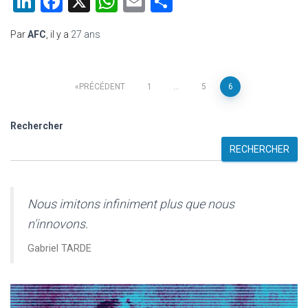
LinkedIn
Facebook
X
WhatsApp
Email
Partager
Par
AFC
, il y a
27 ans
Pagination
PRÉCÉDENT
1
…
5
6
des
Rechercher
publications
RECHERCHER
Nous imitons infiniment plus que nous
n'innovons.
Gabriel TARDE