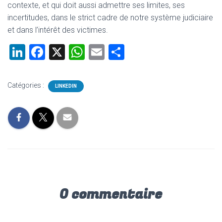
contexte, et qui doit aussi admettre ses limites, ses
incertitudes, dans le strict cadre de notre système judiciaire
et dans l’intérêt des victimes.
Li
F
X
W
E
P
nk
a
h
m
ar
e
ce
at
ai
ta
Catégories :
LINKEDIN
dI
b
s
l
g
n
o
A
er
ok
p
p
0 commentaire