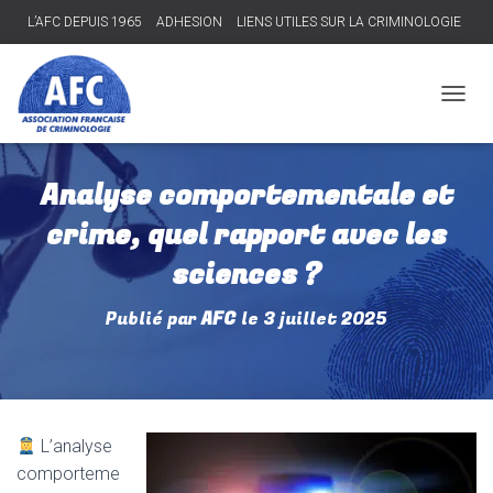
L’AFC DEPUIS 1965
ADHESION
LIENS UTILES SUR LA CRIMINOLOGIE
Connexion
D
É
P
L
Analyse comportementale et
I
E
crime, quel rapport avec les
R
L
sciences ?
A
N
Publié par
AFC
le
3 juillet 2025
A
V
I
G
A
T
L’analyse
I
O
comporteme
N